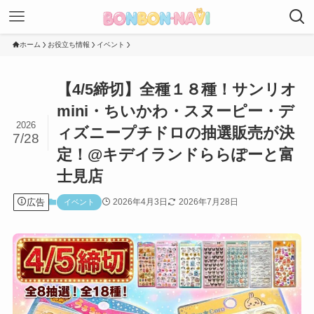
ホーム
お役立ち情報
イベント
【4/5締切】全種１８種！サンリオ
mini・ちいかわ・スヌーピー・デ
2026
ィズニープチドロの抽選販売が決
7/28
定！@キデイランドららぽーと富
士見店
広告
2026年4月3日
2026年7月28日
イベント