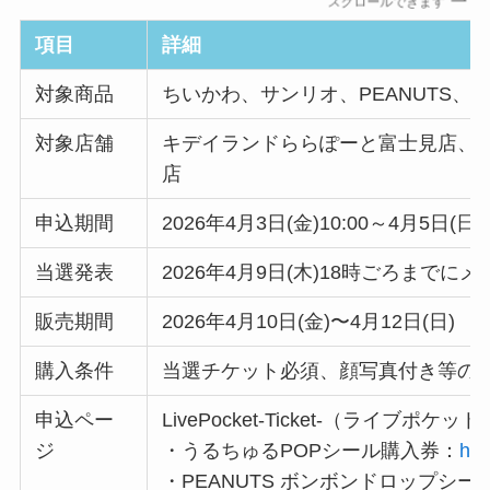
スクロールできます
項目
詳細
対象商品
ちいかわ、サンリオ、PEANUTS、
対象店舗
キデイランドららぽーと富士見店、
店
申込期間
2026年4月3日(金)10:00～4月5日(日)2
当選発表
2026年4月9日(木)18時ごろまでに
販売期間
2026年4月10日(金)〜4月12日(日)
購入条件
当選チケット必須、顔写真付き等の
申込ペー
LivePocket-Ticket-（ライブポ
ジ
・うるちゅるPOPシール購入券：
htt
・PEANUTS ボンボンドロップシー