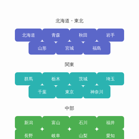
北海道・東北
北海道
青森
秋田
岩手
山形
宮城
福島
関東
群馬
栃木
茨城
埼玉
千葉
東京
神奈川
中部
新潟
富山
石川
福井
長野
岐阜
山梨
愛知