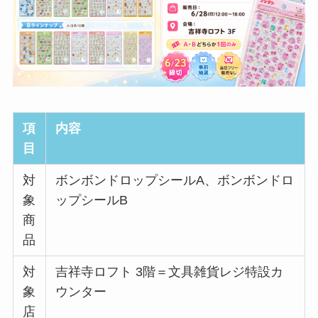
項
内容
目
対
ボンボンドロップシールA、ボンボンドロ
象
ップシールB
商
品
対
吉祥寺ロフト 3階＝文具雑貨レジ特設カ
象
ウンター
店