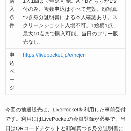
購
1人1回まで申込可能。A・Bどちらか1受
入
付のみ。複数申込はすべて無効。顔写真
条
つき身分証明書による本人確認あり。ス
件
クリーンショット入場不可。1絵柄1点、
最大10点まで購入可能。当日のフリー販
売なし。
申
https://livepocket.jp/e/ncjcn
込
ペ
ー
ジ
今回の抽選販売は、LivePocketを利用した事前受付
です。利用にはLivePocketの会員登録が必要で、当
日はQRコードチケットと顔写真つき身分証明書に