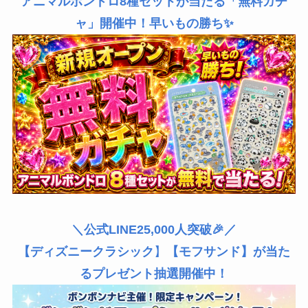
アニマルボンドロ8種セットが当たる「無料ガチ
ャ」開催中！早いもの勝ち✨
＼公式LINE25,000人突破🎉／
【ディズニークラシック
】
【モフサンド】が当た
るプレゼント抽選開催中！