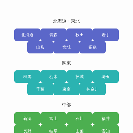
北海道・東北
北海道
青森
秋田
岩手
山形
宮城
福島
関東
群馬
栃木
茨城
埼玉
千葉
東京
神奈川
中部
新潟
富山
石川
福井
長野
岐阜
山梨
愛知