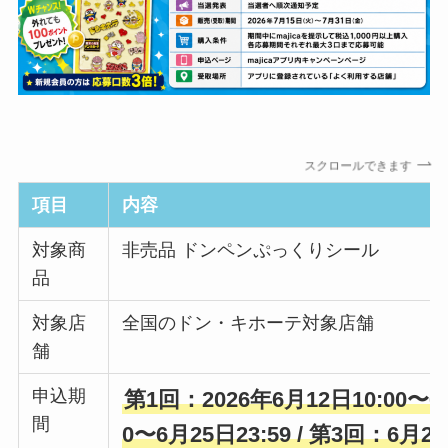
スクロールできます
項目
内容
対象商
非売品 ドンペンぷっくりシール
品
対象店
全国のドン・キホーテ対象店舗
舗
申込期
第1回：2026年6月12日10:00〜6月
間
0〜6月25日23:59 / 第3回：6月26