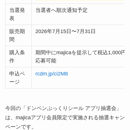
当選発
当選者へ順次通知予定
表
販売期
2026年7月15日〜7月31日
間
購入条
期間中にmajicaを提示して税込1,00
件
応募可能
申込ペ
rcdm.jp/ci2M8
ージ
今回の「ドンペンぷっくりシール アプリ抽選会」
は、majicaアプリ会員限定で実施される抽選キャン
ペーンです。