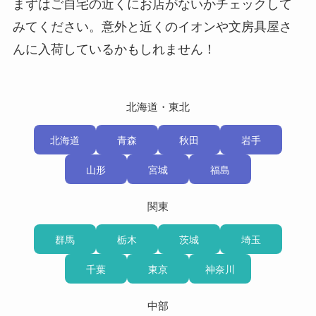
まずはご自宅の近くにお店がないかチェックして
みてください。意外と近くのイオンや文房具屋さ
んに入荷しているかもしれません！
北海道・東北
北海道
青森
秋田
岩手
山形
宮城
福島
関東
群馬
栃木
茨城
埼玉
千葉
東京
神奈川
中部