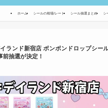
ホーム
シールの相場/レート
シール抽選まとめ
シ
 キデイランド新宿店 ボンボンドロップシー
事前抽選が決定！