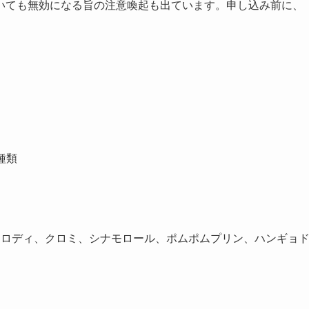
いても無効になる旨の注意喚起も出ています。申し込み前に、
。
種類
メロディ、クロミ、シナモロール、ポムポムプリン、ハンギョ