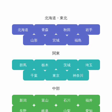
北海道・東北
北海道
青森
秋田
岩手
山形
宮城
福島
関東
群馬
栃木
茨城
埼玉
千葉
東京
神奈川
中部
新潟
富山
石川
福井
長野
岐阜
山梨
愛知