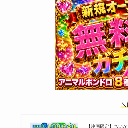
＼
【映画限定】ちいか