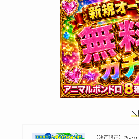
＼
【映画限定】ちいか