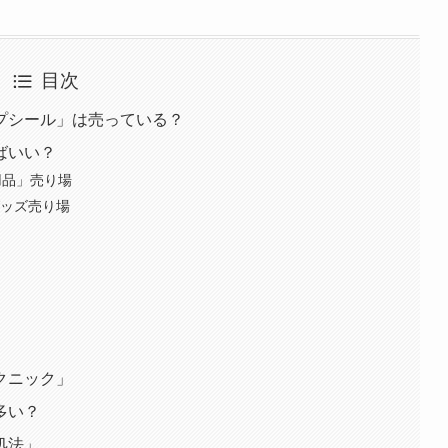
目次
プシール」は売っている？
ばいい？
用品」売り場
グッズ売り場
クニック」
多い？
処法」